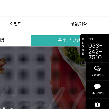
이벤트
상담/예약
이벤트
비용 상담
C
TEL.
처방
온라인 식단 관리
L
033-
간편 예약
O
S
242-
E
7510
네이버톡톡
카카오채널