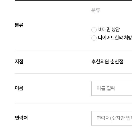
분류
분류
비대면 상담
다이어트한약 처방
지점
후한의원 춘천점
이름
연락처