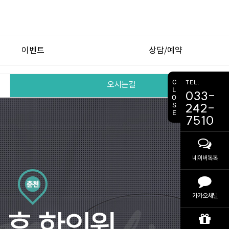
이벤트
상담/예약
이벤트
비용 상담
C
TEL.
오시는길
L
033-
간편 예약
O
S
242-
E
7510
네이버톡톡
카카오채널