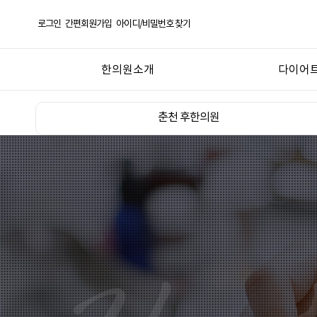
로그인
간편회원가입
아이디/비밀번호 찾기
한의원소개
다이어트
춘천 후한의원
다이어트 
춘천 후한의원
의료진 소개
다이어트
오시는길
비대면 전
온라인 식