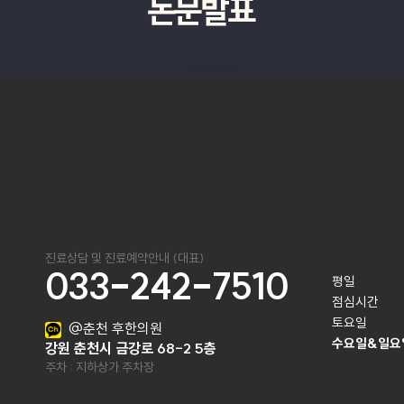
진료상담 및 진료예약안내 (대표)
033-242-7510
평일

점심시간

토요일
@춘천 후한의원
수요일&일요
강원 춘천시 금강로 68-2 5층
주차 : 지하상가 주차장