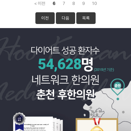
< 이전
6
7
8
9
10
이전
다음
목록