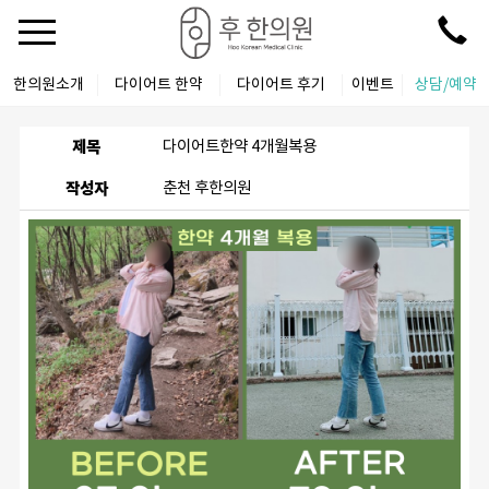
한의원소개
다이어트 한약
다이어트 후기
이벤트
상담/예약
제목
다이어트한약 4개월복용
작성자
춘천 후한의원