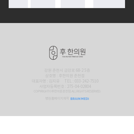
강원 춘천시 금강로 68-2 5층
상호명 : 후한의원 춘천점
대표자명 : 김지유
TEL : 033-242-7510
사업자등록번호 : 275-04-02804
COPYRIGHT© 후한의원 춘천점. ALL RIGHTS RESERVED.
병원홈페이지제작