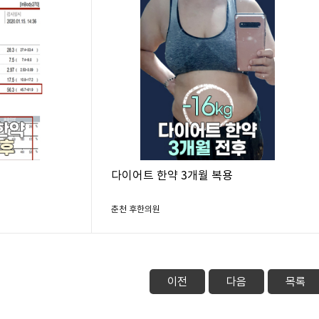
다이어트 한약 3개월 복용
춘천 후한의원
이전
다음
목록