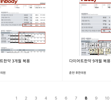
트한약 3개월 복용
다이어트한약 9개월 복용
한의원
춘천 후한의원
1
2
3
4
5
6
7
8
9
10