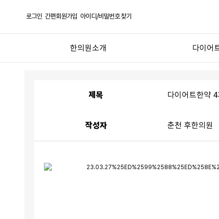
로그인
간편회원가입
아이디/비밀번호 찾기
한의원소개
다이어트
춘천 후한의원
다이어트 
의료진 소개
다이어트
제목
다이어트한약 4
오시는길
비대면 전
온라인 식
작성자
춘천 후한의원