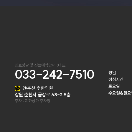
진료상담 및 진료예약안내 (대표)
033-242-7510
평일

점심시간

토요일
@춘천 후한의원
수요일&일요
강원 춘천시 금강로 68-2 5층
주차 : 지하상가 주차장