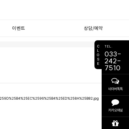
이벤트
상담/예약
이벤트
비용 상담
C
TEL.
L
033-
간편 예약
O
S
242-
E
7510
네이버톡톡
카카오채널