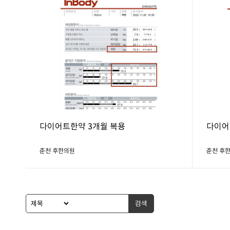
다이어트한약 3개월 복용
다이어
춘천 후한의원
춘천 후
검색